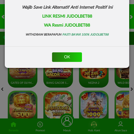
Wajib Save Link Alternatif Anti Internet Positif Ini
LINK RESMI JUDOLBET88
HOT GAMES
SLOTS
LIVE CASINO
RACE
TOGEL
OL
WA Resmi JUDOLBET88
WITHDRAW BERAPAPUN
PASTI BAYAR 100% JUDOLBET88
Game Populer
OK
GATES OF OLYMPUS POP
BANG GACOR 1000
NEZHA 2
FORTUNE GEMS 500
MAHJONG WAYS
GATES OF OLYMPUS 1000
Beranda
Promosi
Masuk
Hub. Kami
Akun Saya