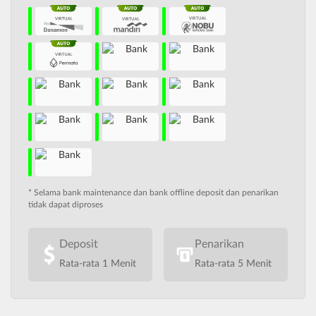
* Selama bank maintenance dan bank offline deposit dan penarikan
tidak dapat diproses
Deposit
Penarikan
Rata-rata 1 Menit
Rata-rata 5 Menit