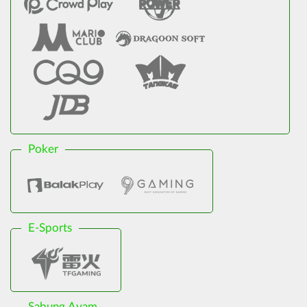
Poker
E-Sports
Sabung Ayam