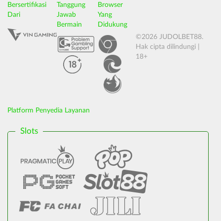
Bersertifikasi
Tanggung
Browser
Dari
Jawab
Yang
Bermain
Didukung
©2026 JUDOLBET88.
Hak cipta dilindungi |
18+
Platform Penyedia Layanan
Slots