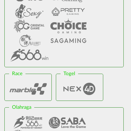
Race
Togel
Olahraga