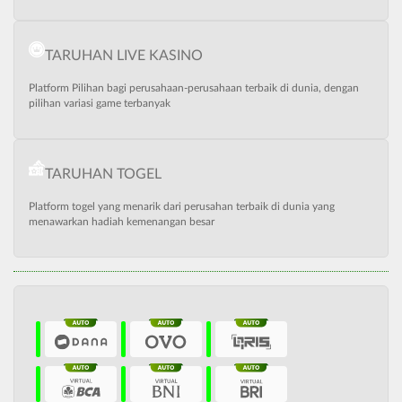
TARUHAN LIVE KASINO
Platform Pilihan bagi perusahaan-perusahaan terbaik di dunia, dengan
pilihan variasi game terbanyak
TARUHAN TOGEL
Platform togel yang menarik dari perusahan terbaik di dunia yang
menawarkan hadiah kemenangan besar