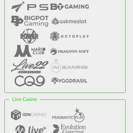
Live Casino