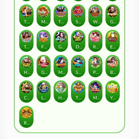
Thor vs Loki
Mahjong Gold 3
TRICK OR TREAT
Sushi Match
Wilderness Hunting
Gaogashou
Three Kingdoms
Fighting Academy
Gumiho
DR. Crazy
Run Date
Egypt Gods
Halloween Horror
Ghost Zombie
Mutation fish
Star Cruise
Prehistoric Park
Beer Carnival
Cat VS Mouse
Lovecraft's Legacy
Happy Fruit Stand
THOR
Magic House
Yuanbao Mahjong2
Ragnarok Odin