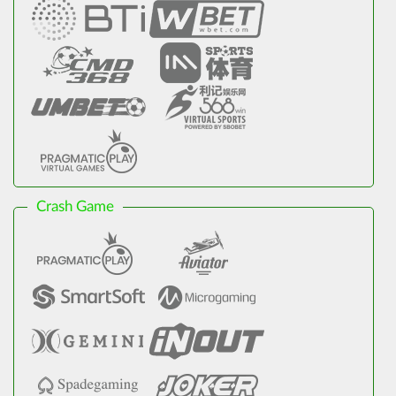
Crash Game