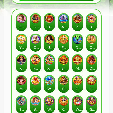
Since I'm here
Diamond buffalo
Dragon Gem2
Arctic Clash
ROMAN WARRIOR
Big Eater
Yuanbao Mahjong
Olympus - Zeus
Unparalleled Phoenix Dynasty
Fortune's Treasure
Dragon777
OLYMPUS DEMETER
KING ARTHUR
Fuwa Baoxi
X'Mas LABUBU
SAFARI HEAT 2-MULTIPLY FUN
Money Rush
Dragon’s Treasures
Mansion Battle Royale
Fire Dragon
Water Dragon
Treasure Hunters
Circus-Lucky Mix
Fortune Cat
Time Machine
Beach Baby
Wonderland
Rich Fortune
Weird Xmas2
Gold Fairy 2