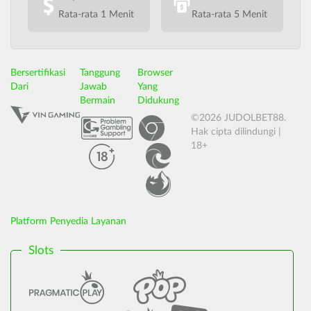
Rata-rata 1 Menit
Rata-rata 5 Menit
Bersertifikasi
Tanggung
Browser
Dari
Jawab
Yang
Bermain
Didukung
©2026 JUDOLBET88.
Hak cipta dilindungi |
18+
Platform Penyedia Layanan
Slots