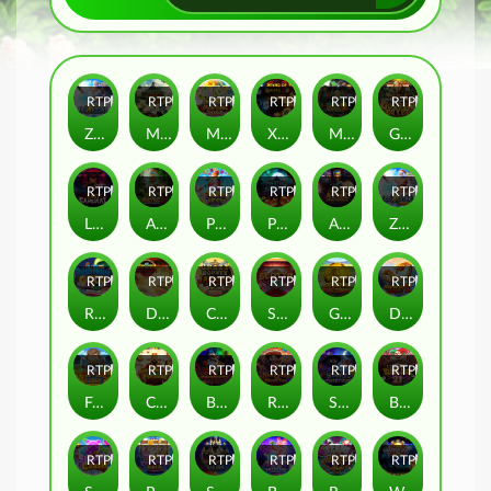
RTP
95%
RTP
95%
RTP
97%
RTP
96%
RTP
98%
RTP
96%
Zeustrike
Maya: Elemental Totem
Mahjong Roar
Xiang Qi Ways 2
Maya: Elemental Totem 2
Golden Egypt
RTP
97%
RTP
96%
RTP
97%
RTP
97%
RTP
98%
RTP
96%
Last Samurai
Aztec: Bonus Hunt 2
Pinata Fest
Phantom Multiplier
Aztec: Gold Temple
Zeustrike Xmas
RTP
98%
RTP
97%
RTP
97%
RTP
96%
RTP
98%
RTP
97%
Rush Hour Gold
Dragon Chi’s Quest
Crazy Bounty: Jackpot
Slotto 4D
Golden Football
Dragon Chi's Quest 2
RTP
97%
RTP
98%
RTP
82%
RTP
95%
RTP
80%
RTP
89%
Football Fever
Cai Shen Fortune
Boom of Prosperity
Rhapsody of Muertos
Starry Adventure
BlackJack21
RTP
94%
RTP
87%
RTP
84%
RTP
88%
RTP
80%
RTP
81%