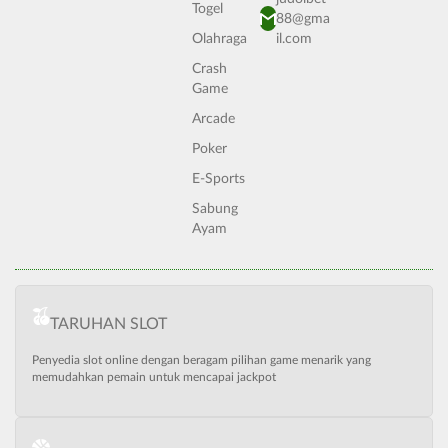
Togel
88@gma
Olahraga
il.com
Crash
Game
Arcade
Poker
E-Sports
Sabung
Ayam
TARUHAN SLOT
Penyedia slot online dengan beragam pilihan game menarik yang
memudahkan pemain untuk mencapai jackpot