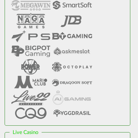
Live Casino