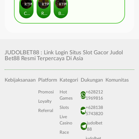
RTP
91%
RTP
91%
RTP
89%
Cookie Hunter
Ramakien Blessing
Buffalo Rush
JUDOLBET88 : Link Login Situs Slot Gacor Judol
Bet88 Resmi Terpercaya Di Asia
Kebijaksanaan
Platform
Kategori
Dukungan
Komunitas
Promosi
Hot
+628212
Games
1969816
Loyalty
Slots
+628138
Referral
5743820
Live
Casino
judolbet
88
Race
judolbet