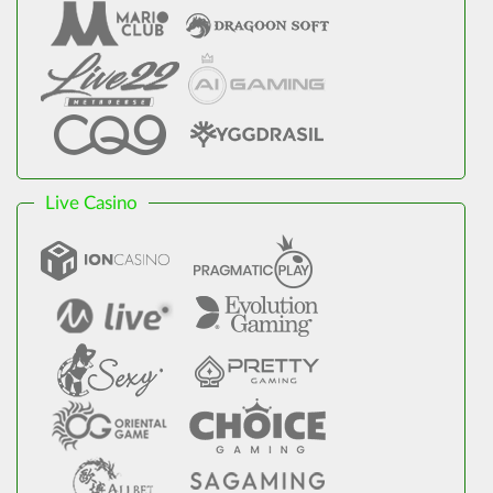
Live Casino