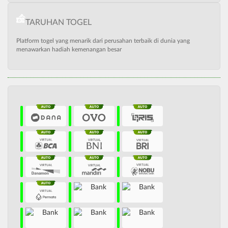
TARUHAN TOGEL
Platform togel yang menarik dari perusahan terbaik di dunia yang
menawarkan hadiah kemenangan besar