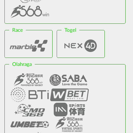
Race
Togel
Olahraga